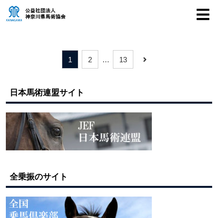
1
2
…
13
日本馬術連盟サイト
全乗振のサイト